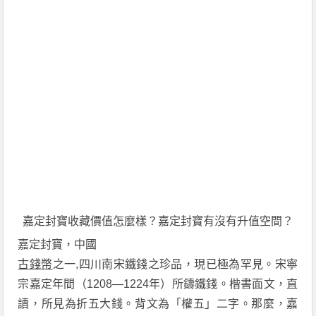
嘉定封寶收藏價值怎麼樣？嘉定封寶有沒有升值空間？
嘉定封寶，中國
古錢幣
之一,四川南宋鐵錢之珍品，現已極為罕見。宋寧
宗嘉定年間（1208—1224年）所鑄鐵錢。楷書面文，直
讀，所見為折五大錢。背文為「權五」二字。那麼，嘉