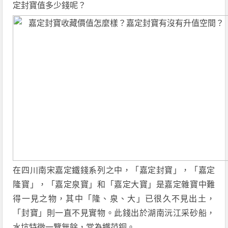
定封寶值多少錢呢？
在四川南宋嘉定鐵錢系列之中，「嘉定封寶」，「嘉定
隆寶」，「嘉定泉寶」和「嘉定大寶」是嘉定雜寶中難
得一見之物，其中「隆、泉、大」已很久不見出土，
「封寶」則一直不見實物。此錢出於湖南沅江采砂船，
水坑特徵一覽無餘，當為鐵范銅。