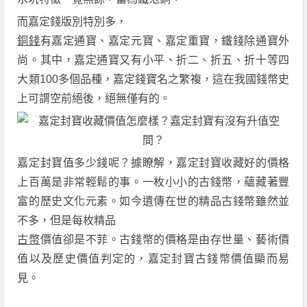
而嘉定錢版別特別多，
銅錢
有嘉定通寶、嘉定元寶、嘉定重寶，鐵錢除通寶外
尚。其中，嘉定通寶又有小平、折二、折五、折十等四
大類100多個品種，嘉定錢寶名之繁複，這在我國錢幣史
上可謂空前絕後，絕無僅有的。
嘉定封寶值多少錢呢？據瞭解，嘉定封寶收藏好的價格
上百萬是非常輕鬆的事。一枚小小的古錢幣，蘊藏著豐
富的歷史文化元素。如今遺傳在世的精品古錢幣雖然並
不多，但是每枚精品
古幣
價值卻是不菲。古錢幣的價格是由存世量、藝術價
值以及歷史價值判定的，嘉定封寶古錢幣價值顯而易
見。