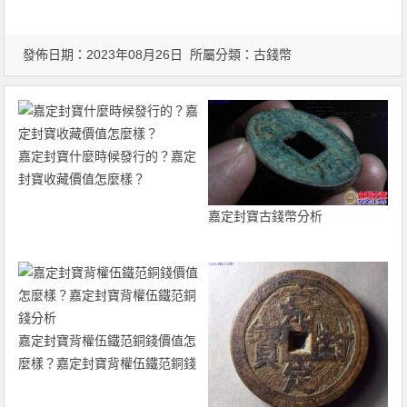
發佈日期：2023年08月26日 所屬分類：
古錢幣
嘉定封寶什麼時候發行的？嘉定
封寶收藏價值怎麼樣？
嘉定封寶古錢幣分析
嘉定封寶背權伍鐵范銅錢價值怎
麼樣？嘉定封寶背權伍鐵范銅錢
分析