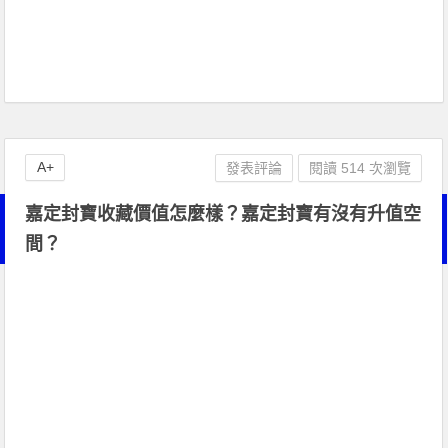
A+
發表評論
閱讀 514 次瀏覽
嘉定封寶收藏價值怎麼樣？嘉定封寶有沒有升值空
間？