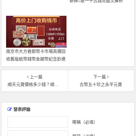
新莽泉一十古錢幣圖文解析
南京市大方巷郵幣卡市場高價回
收舊版紙幣錢幣金銀幣紀念鈔連
體鈔
上一篇
下一篇
順天元寶價格多少錢？順天元寶走勢分析
古幣五十珍之永平元寶
文
章
發表評論
導
覽
暱稱（必填）